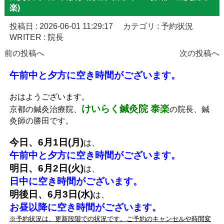
楽)
投稿日 :
2026-06-01 11:29:17
カテゴリ :
予約状況
WRITER :
院長
前の投稿へ
次の投稿へ
午前中と夕方に空き時間がございます。
おはようございます。
けいらく鍼灸院 泰楽
京都の鍼灸治療院、
の院長、鍼
灸師の勝田です。
今日、
6
月1
日(月
)
は、
午前中と夕方に空き時間がございます。
明日、6
月2
日(火
)
は、
日中に空き時間がございます。
明後日、6
月3
日(水
)
は、
お昼以降に空き時間がございます。
※予約状況は、更新段階での状況です。ご予約のキャンセルや時間変