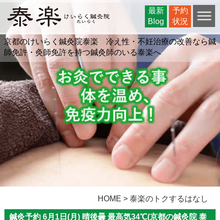
最新
最新
予約
予約
Blog
Blog
状況
状況
京都のけいらく鍼灸院泰楽 冷え性・不妊治療の改善なら鍼
師免許・灸師免許を持つ鍼灸師のいる泰楽へ
HOME >
泰楽のトクするはなし
鍼灸予約 6月1日(月) 晴後曇 最高気34℃(京都の鍼灸院 泰