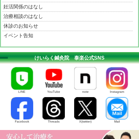
妊活関係のはなし
治療相談のはなし
休診のお知らせ
イベント告知
治療家募集（ベッド貸）
けいらく鍼灸院 泰楽公式SNS
LINE
YouTube
note
Instagram
Facebook
Threads
X(twitter)
Mail