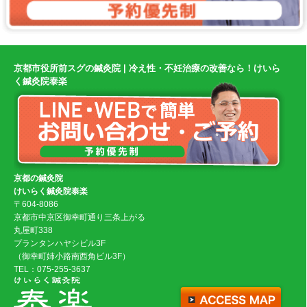
京都市役所前スグの鍼灸院 | 冷え性・不妊治療の改善なら！けいら
く鍼灸院泰楽
京都の鍼灸院
けいらく鍼灸院泰楽
〒604-8086
京都市中京区御幸町通り三条上がる
丸屋町338
プランタンハヤシビル3F
（御幸町姉小路南西角ビル3F）
TEL：075-255-3637