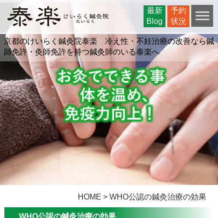
最新
最新
予約
予約
Blog
Blog
状況
状況
京都のけいらく鍼灸院泰楽 冷え性・不妊治療の改善なら鍼
師免許・灸師免許を持つ鍼灸師のいる泰楽へ
HOME >
WHO公認の鍼灸治療の効果
WHO公認の鍼灸治療の効果