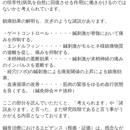
の恒常性(病気を自然に回復させる作用)に働きかけるのでは
ないかと考えられています。
鎮痛効果の解明も、次ぎのような諸説があります。
・ゲートコントロール・・・・・鍼刺激が脊髄において痛
みを抑制する。
・
エンドルフィン・・・・・鍼刺激がモルヒネ様鎮痛物質
の遊離を促し、痛みを抑制する。
・
末梢神経の遮断効果・・・・・鍼刺激が末梢神経の痛み
のインパルスを遮断する。
・
経穴(ツボ)の鍼刺激による痛覚閾値の上昇による鎮痛効
果。
・
血液循環の改善・・・・・筋肉の緊張をゆるめ血行状態
を良くする。（鍼灸師会ＨＰ抜粋）
ここの部分を読んでいただくと、「考えられます」や「諸
説あります」と言った、まだ研究段階であると言う事がう
かがえる内容となっております。
鍼灸治療におけるエビデンス（根拠・証拠）は、残念なが