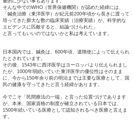
量的に少ない事もあります。
そんな中でのWHO（世界保健機関）が認めた経緯には、
「鍼灸治療（東洋医学）が紀元前200年頃から長きに渡って
培ってきた膨大な数の臨床実績（治療実績）が、科学的な
エビデンスに匹敵すると、結論づけられた」
と言ってもいいのではないかと私は考えています。
日本国内では、鍼灸は、600年頃、遣隋使によって伝えられ
たとされています。
その後、1543年に西洋医学はヨーロッパより伝えられまし
たが、1000年弱続いていた東洋医学の優位性はそのまま
に、今から150年余り前の明治までは主要な医療として、国
民の健康を守ってきたと言う経緯があります。
今でこそ「民間療法の一端」と言った位置づけであります
が、本来、国家資格の制度が確立されている日本では、
1500年続いている医療として認知されるべき医療と言えま
す。