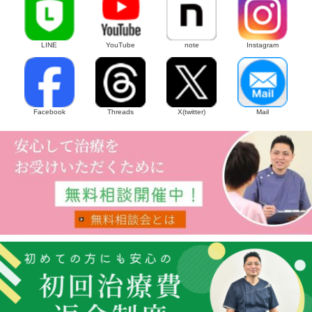
LINE
YouTube
note
Instagram
Facebook
Threads
X(twitter)
Mail