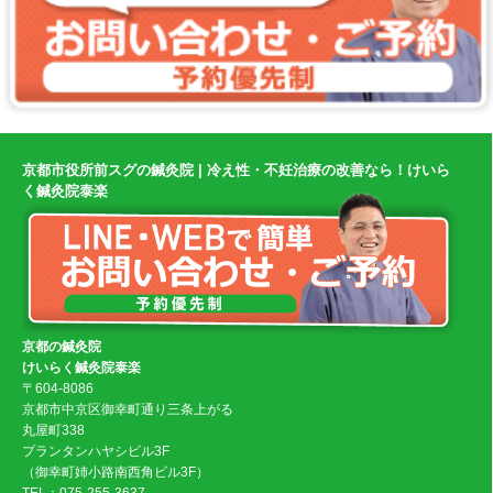
京都市役所前スグの鍼灸院 | 冷え性・不妊治療の改善なら！けいら
く鍼灸院泰楽
京都の鍼灸院
けいらく鍼灸院泰楽
〒604-8086
京都市中京区御幸町通り三条上がる
丸屋町338
プランタンハヤシビル3F
（御幸町姉小路南西角ビル3F）
TEL：075-255-3637