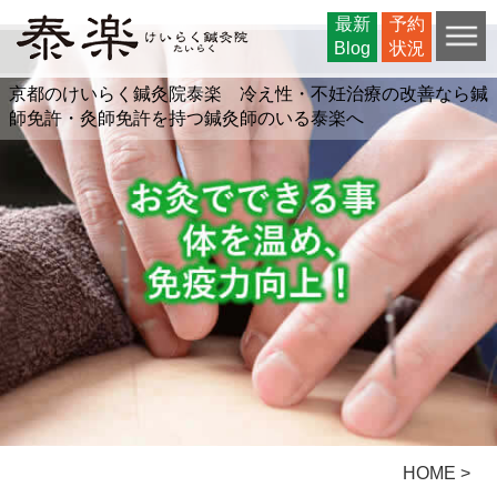
最新
最新
予約
予約
Blog
Blog
状況
状況
京都のけいらく鍼灸院泰楽 冷え性・不妊治療の改善なら鍼
師免許・灸師免許を持つ鍼灸師のいる泰楽へ
HOME >