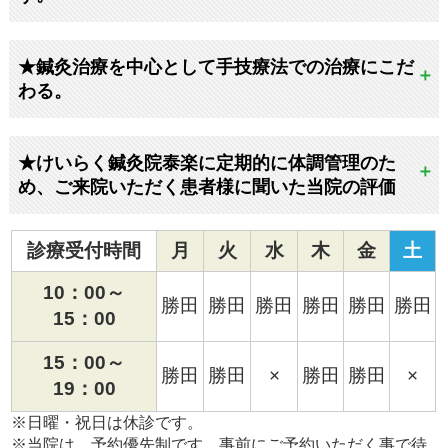
★鍼灸治療を中心として手技療法での治療にこだ
わる。
★けいらく鍼灸院泰楽に定期的に体調管理のた
め、ご来院いただく患者様に聞いた当院の評価
診療受付時間
月
火
水
木
金
土
10：00～
勝田
勝田
勝田
勝田
勝田
勝田
15：00
15：00～
勝田
勝田
×
勝田
勝田
×
19：00
※日曜・祝日は休診です。
※当院は、予約優先制です。事前にご予約いただく事で待